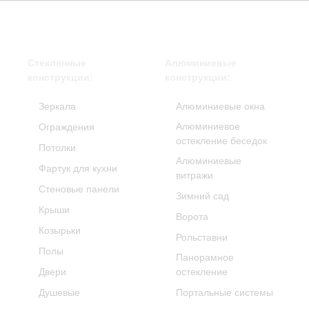
Стеклянные
Алюминиевые
конструкции:
конструкции:
Зеркала
Алюминиевые окна
Алюминиевое
Ограждения
остекление беседок
Потолки
Алюминиевые
Фартук для кухни
витражи
Стеновые панели
Зимний сад
Крыши
Ворота
Козырьки
Рольставни
Полы
Панорамное
Двери
остекление
Душевые
Портальные системы