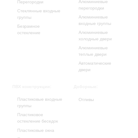
Алюминиевые
Перегородки
перегородки
Стеклянные входные
Алюминиевые
группы
входные группы
Безрамное
Алюминиевые
остекление
холодные двери
Алюминиевые
теплые двери
Автоматические
двери
ПВХ конструкции:
Доборные:
Пластиковые входные
Отливы
группы
Пластиковое
остекление беседок
Пластиковые окна