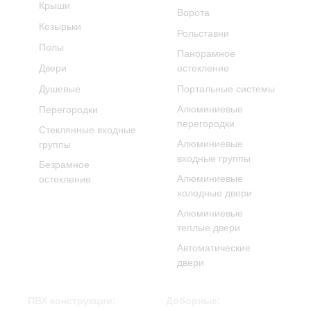
Крыши
Ворота
Козырьки
Рольставни
Полы
Панорамное
Двери
остекление
Душевые
Портальные системы
Алюминиевые
Перегородки
перегородки
Стеклянные входные
Алюминиевые
группы
входные группы
Безрамное
Алюминиевые
остекление
холодные двери
Алюминиевые
теплые двери
Автоматические
двери
ПВХ конструкции:
Доборные: