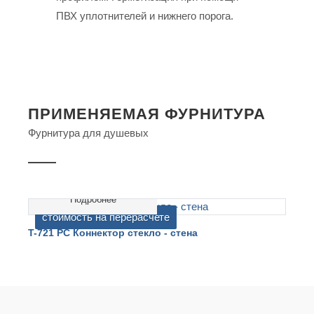
ПВХ уплотнителей и нижнего порога.
ПРИМЕНЯЕМАЯ ФУРНИТУРА
Фурнитура для душевых
Подробнее
cтоимость на перерасчете
T-721 PC Коннектор стекло - стена
T