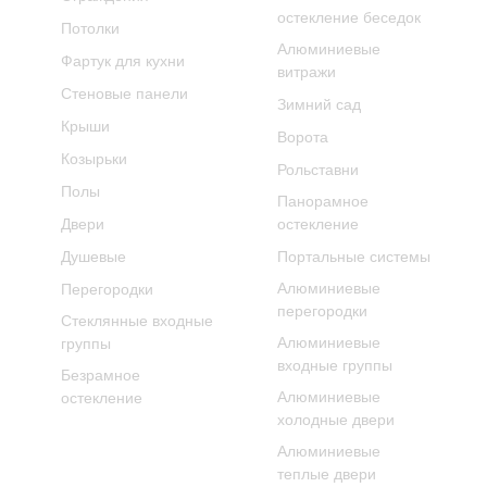
остекление беседок
Потолки
Алюминиевые
Фартук для кухни
витражи
Стеновые панели
Зимний сад
Крыши
Ворота
Козырьки
Рольставни
Полы
Панорамное
Двери
остекление
Душевые
Портальные системы
Алюминиевые
Перегородки
перегородки
Стеклянные входные
Алюминиевые
группы
входные группы
Безрамное
Алюминиевые
остекление
холодные двери
Алюминиевые
теплые двери