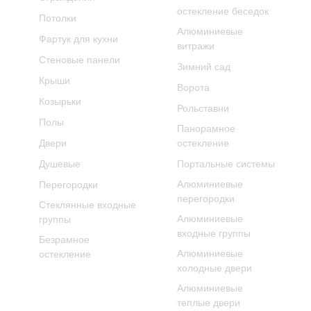
остекление беседок
Потолки
Алюминиевые
Фартук для кухни
витражи
Стеновые панели
Зимний сад
Крыши
Ворота
Козырьки
Рольставни
Полы
Панорамное
Двери
остекление
Душевые
Портальные системы
Алюминиевые
Перегородки
перегородки
Стеклянные входные
Алюминиевые
группы
входные группы
Безрамное
Алюминиевые
остекление
холодные двери
Алюминиевые
теплые двери