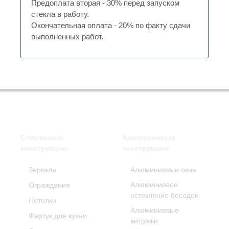
Предоплата вторая - 30% перед запуском
стекла в работу.
Окончательная оплата - 20% по факту сдачи
выполненных работ.
Стеклянные
Алюминиевые
конструкции:
конструкции:
Зеркала
Алюминиевые окна
Алюминиевое
Ограждения
остекление беседок
Потолки
Алюминиевые
Фартук для кухни
витражи