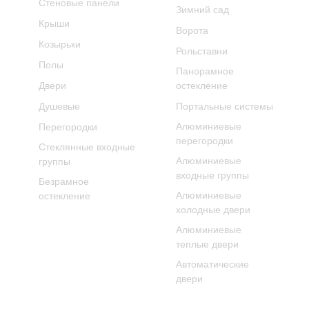
Стеновые панели
Зимний сад
Крыши
Ворота
Козырьки
Рольставни
Полы
Панорамное
Двери
остекление
Душевые
Портальные системы
Алюминиевые
Перегородки
перегородки
Стеклянные входные
Алюминиевые
группы
входные группы
Безрамное
Алюминиевые
остекление
холодные двери
Алюминиевые
теплые двери
Автоматические
двери