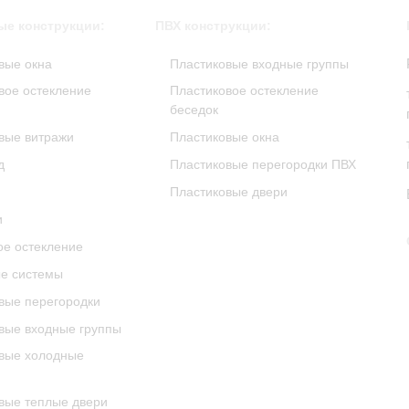
е конструкции:
ПВХ конструкции:
вые окна
Пластиковые входные группы
ое остекление
Пластиковое остекление
беседок
вые витражи
Пластиковые окна
д
Пластиковые перегородки ПВХ
Пластиковые двери
и
е остекление
е системы
ые перегородки
ые входные группы
вые холодные
ые теплые двери