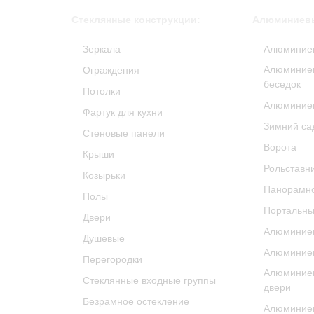
Стеклянные конструкции:
Алюминиевы
Зеркала
Алюминие
Алюминиев
Ограждения
беседок
Потолки
Алюминие
Фартук для кухни
Зимний са
Стеновые панели
Ворота
Крыши
Рольставн
Козырьки
Панорамно
Полы
Портальны
Двери
Алюминиев
Душевые
Алюминиев
Перегородки
Алюминие
Стеклянные входные группы
двери
Безрамное остекление
Алюминиев