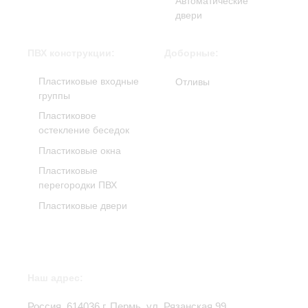
Автоматические
двери
ПВХ конструкции:
Доборные:
Пластиковые входные
Отливы
группы
Пластиковое
остекление беседок
Пластиковые окна
Пластиковые
перегородки ПВХ
Пластиковые двери
Наш адрес:
Россия,
614036
г.
Пермь
,
ул. Рязанская 99