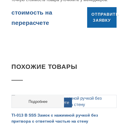
cтоимость на
ОТПРАВИТЬ
ЗАЯВКУ
перерасчете
ПОХОЖИЕ ТОВАРЫ
Подробнее
cтоимость на перерасчете
T
TI-013 B SSS Замок с нажимной ручкой без
притвора с ответной частью на стену