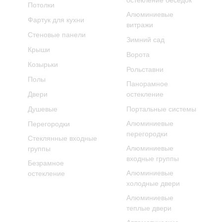
остекление беседок
Потолки
Алюминиевые
Фартук для кухни
витражи
Стеновые панели
Зимний сад
Крыши
Ворота
Козырьки
Рольставни
Полы
Панорамное
Двери
остекление
Душевые
Портальные системы
Алюминиевые
Перегородки
перегородки
Стеклянные входные
Алюминиевые
группы
входные группы
Безрамное
Алюминиевые
остекление
холодные двери
Алюминиевые
теплые двери