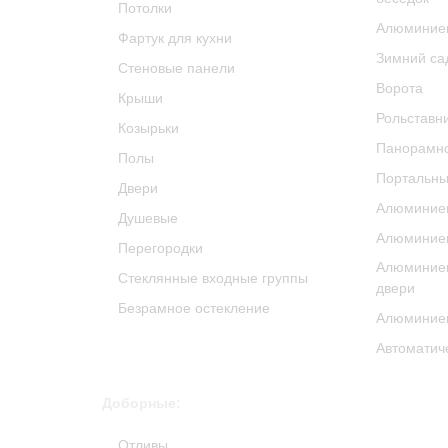
Потолки
Алюминие
Фартук для кухни
Зимний са
Стеновые панели
Ворота
Крыши
Рольставн
Козырьки
Панорамно
Полы
Портальны
Двери
Алюминиев
Душевые
Алюминиев
Перегородки
Алюминие
Стеклянные входные группы
двери
Безрамное остекление
Алюминиев
Автоматич
Доборные:
Отливы