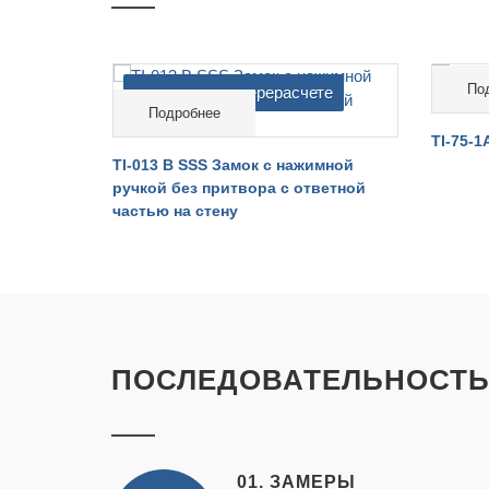
По
те
cтоимость на перерасчете
cтои
Подробнее
мной
TI-75-1
TI-013 B SSS Замок с нажимной
ручкой без притвора с ответной
частью на стену
ПОСЛЕДОВАТЕЛЬНОСТЬ
01. ЗАМЕРЫ