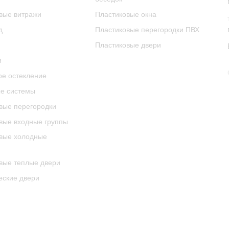
вые витражи
Пластиковые окна
д
Пластиковые перегородки ПВХ
Пластиковые двери
и
е остекление
е системы
ые перегородки
ые входные группы
вые холодные
ые теплые двери
еские двери