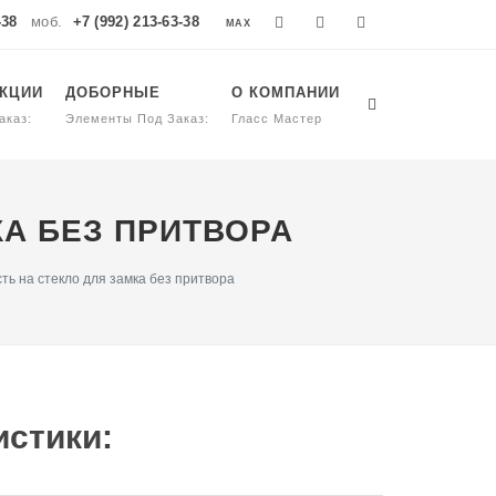
-38
моб.
+7 (992) 213-63-38
MAX
MAX
УКЦИИ
ДОБОРНЫЕ
О КОМПАНИИ
аказ:
Элементы Под Заказ:
Гласс Мастер
МКА БЕЗ ПРИТВОРА
сть на стекло для замка без притвора
стики: