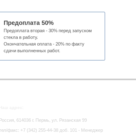
Предоплата 50%
Предоплата вторая - 30% перед запуском
стекла в работу.
Окончательная оплата - 20% по факту
сдачи выполненных работ.
Наш адрес:
Россия,
614036
г.
Пермь
,
ул. Рязанская 99
тел/факс:
+7 (342) 255-44-38
доб. 101 - Менеджер