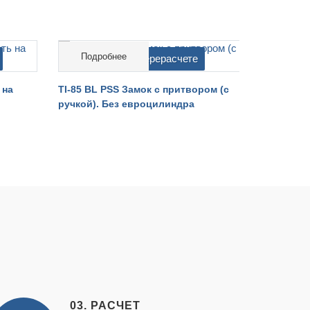
Подробнее
Подро
cтоимость на перерасчете
cтоимо
 на
TI-85 BL PSS Замок с притвором (с
TI-85 BL 
ручкой). Без евроцилиндра
ручкой). 
03. РАСЧЕТ