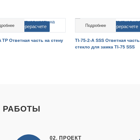
дробнее
Подробнее
мость на перерасчете
cтоимость на перерасчете
A TP Ответная часть на стену
TI-75-2-А SSS Ответная часть
стекло для замка TI-75 SSS
 РАБОТЫ
02. ПРОЕКТ