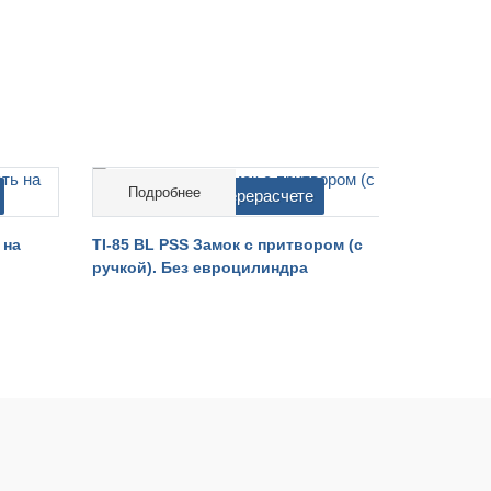
Подробнее
Подро
cтоимость на перерасчете
cтоимо
 на
TI-85 BL PSS Замок с притвором (с
TI-85 BL 
ручкой). Без евроцилиндра
ручкой). 