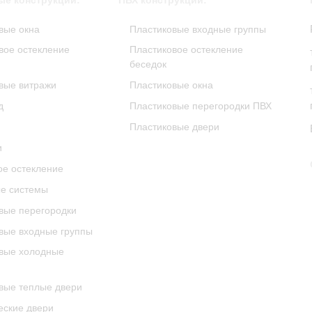
е конструкции:
ПВХ конструкции:
вые окна
Пластиковые входные группы
ое остекление
Пластиковое остекление
беседок
вые витражи
Пластиковые окна
д
Пластиковые перегородки ПВХ
Пластиковые двери
и
е остекление
е системы
ые перегородки
ые входные группы
вые холодные
ые теплые двери
еские двери