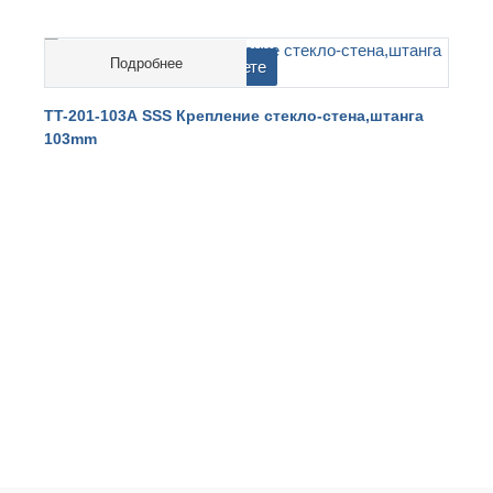
Подробнее
cтоимость на перерасчете
TT-201-103А SSS Крепление стекло-стена,штанга
T
103mm
5