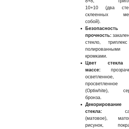
8+8, трипл
10+10 (два стек
склеенных ме
собой).
Безопасност
прочность:
закале
стекло, триплек
полированными
кромками.
Цвет стекл
массе:
прозрачн
осветленное,
просветленное
(Optiwhite), сер
бронза.
Декорирование
стекла:
сат
(матовое), мато
рисунок, покра