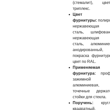
(стемалит), цвет
триплекс.
Цвет
фурнитуры:
полир
нержавеющая
сталь, шлифован
нержавеющая
сталь, алюминие
анодированный,
покраска фурниту
цвет по RAL.
Применяемая
фурнитура:
проф
зажимной
алюминиевая,
точечные держате
стойки для стекла.
Поручень:
кругл
квадратный,