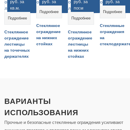
руб. за
руб. за
руб. за
руб. за
кв.м.
пог.м
пог.м
кв.м.
Подробнее
Подробнее
Подробнее
Подробнее
Стеклянное
Стеклянные
ограждение
ограждения
Стеклянное
Стеклянное
на нижних
на
ограждение
ограждение
стойках
стеклодержат
лестницы
лестницы
на точечных
на нижних
держателях
стойках
ВАРИАНТЫ
ИСПОЛЬЗОВАНИЯ
Прочные и безопасные стеклянные ограждения усиливают