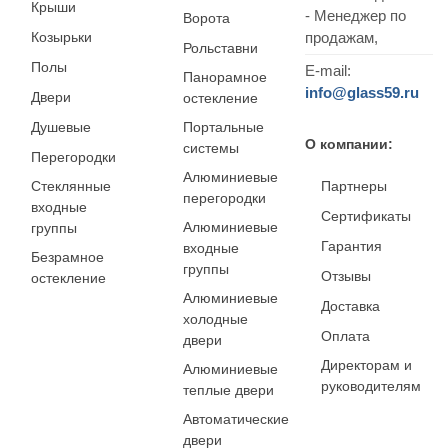
Крыши
- Менеджер по
Ворота
Козырьки
продажам,
Рольставни
Полы
E-mail:
Панорамное
info@glass59.ru
Двери
остекление
Душевые
Портальные
О компании:
системы
Перегородки
Алюминиевые
Стеклянные
Партнеры
перегородки
входные
Сертификаты
Алюминиевые
группы
Гарантия
входные
Безрамное
группы
Отзывы
остекление
Алюминиевые
Доставка
холодные
Оплата
двери
Директорам и
Алюминиевые
руководителям
теплые двери
Автоматические
двери