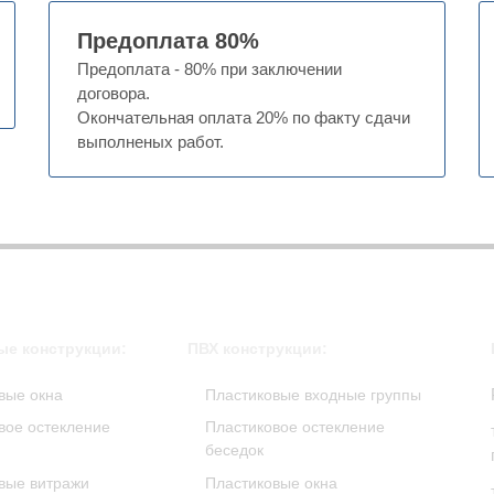
Предоплата 80%
Предоплата - 80% при заключении
договора.
Окончательная оплата 20% по факту сдачи
выполненых работ.
е конструкции:
ПВХ конструкции:
вые окна
Пластиковые входные группы
ое остекление
Пластиковое остекление
беседок
вые витражи
Пластиковые окна