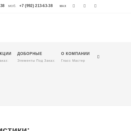
-38
моб.
+7 (992) 213-63-38
MAX
MAX
УКЦИИ
ДОБОРНЫЕ
О КОМПАНИИ
аказ:
Элементы Под Заказ:
Гласс Мастер
стики: