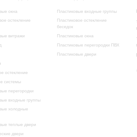
вые окна
Пластиковые входные группы
ое остекление
Пластиковое остекление
беседок
вые витражи
Пластиковые окна
д
Пластиковые перегородки ПВХ
Пластиковые двери
и
е остекление
е системы
ые перегородки
ые входные группы
вые холодные
ые теплые двери
еские двери