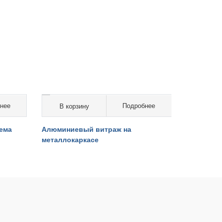
нее
Подробнее
В корзину
от 15 000 руб. за кв.м.
ема
Алюминиевый витраж на
металлокаркасе