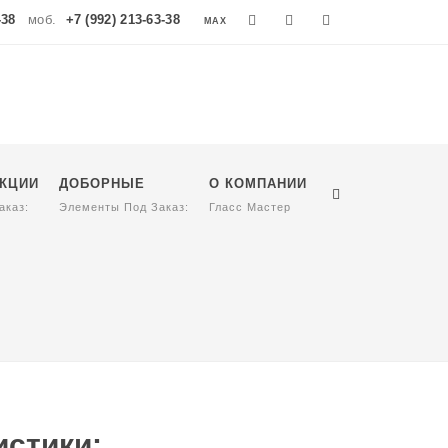
-38
моб.
+7 (992) 213-63-38
MAX
MAX
УКЦИИ
ДОБОРНЫЕ
О КОМПАНИИ
аказ:
Элементы Под Заказ:
Гласс Мастер
стики: