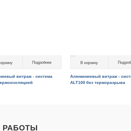
Подробнее
Подроб
корзину
В корзину
5 000 руб. за кв.м.
от 14 000 руб. за кв.м.
иевый витраж - система
Алюминиевый витраж - сист
термоизоляцией
ALT100 без терморазрыва
 РАБОТЫ