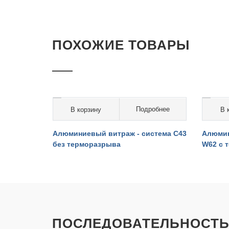
ПОХОЖИЕ ТОВАРЫ
робнее
Подробнее
В корзину
В 
от 12 000 руб. за кв.м.
от 1
истема
Алюминиевый витраж - система С43
Алюмин
без терморазрыва
W62 с 
ПОСЛЕДОВАТЕЛЬНОСТЬ