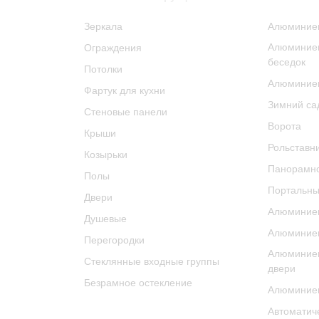
Зеркала
Алюминие
Алюминиев
Ограждения
беседок
Потолки
Алюминие
Фартук для кухни
Зимний са
Стеновые панели
Ворота
Крыши
Рольставн
Козырьки
Панорамно
Полы
Портальны
Двери
Алюминиев
Душевые
Алюминиев
Перегородки
Алюминие
Стеклянные входные группы
двери
Безрамное остекление
Алюминиев
Автоматич