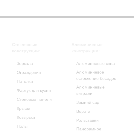
Стеклянные
Алюминиевые
конструкции:
конструкции:
Зеркала
Алюминиевые окна
Алюминиевое
Ограждения
остекление беседок
Потолки
Алюминиевые
Фартук для кухни
витражи
Стеновые панели
Зимний сад
Крыши
Ворота
Козырьки
Рольставни
Полы
Панорамное