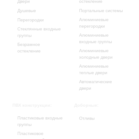
Двери
остекление
Душевые
Портальные системы
Алюминиевые
Перегородки
перегородки
Стеклянные входные
Алюминиевые
группы
входные группы
Безрамное
Алюминиевые
остекление
холодные двери
Алюминиевые
теплые двери
Автоматические
двери
ПВХ конструкции:
Доборные:
Пластиковые входные
Отливы
группы
Пластиковое