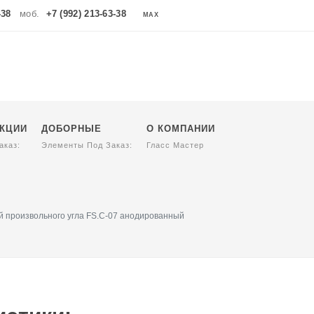
-38
моб.
+7 (992) 213-63-38
MAX
MAX
УКЦИИ
ДОБОРНЫЕ
О КОМПАНИИ
аказ:
Элементы Под Заказ:
Гласс Мастер
 произвольного угла FS.C-07 анодированный