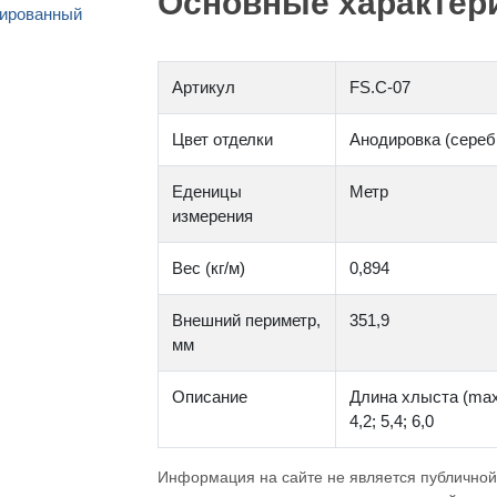
Основные характери
Артикул
FS.C-07
Цвет отделки
Анодировка (сереб
Еденицы
Метр
измерения
Вес (кг/м)
0,894
Внешний периметр,
351,9
мм
Описание
Длина хлыста (max) 
4,2; 5,4; 6,0
Информация на сайте не является публичной