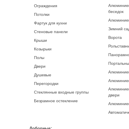
Алюминиев
Ограждения
беседок
Потолки
Алюминие
Фартук для кухни
Зимний са
Стеновые панели
Ворота
Крыши
Рольставн
Козырьки
Панорамно
Полы
Портальны
Двери
Алюминиев
Душевые
Алюминиев
Перегородки
Алюминие
Стеклянные входные группы
двери
Безрамное остекление
Алюминиев
Автоматич
Доборные: