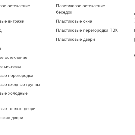
ое остекление
Пластиковое остекление
беседок
вые витражи
Пластиковые окна
д
Пластиковые перегородки ПВХ
Пластиковые двери
и
е остекление
е системы
ые перегородки
ые входные группы
вые холодные
ые теплые двери
еские двери