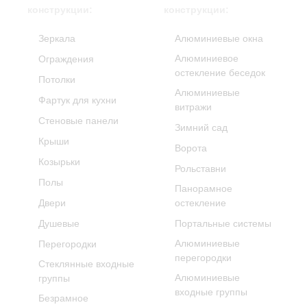
конструкции:
конструкции:
Зеркала
Алюминиевые окна
Алюминиевое
Ограждения
остекление беседок
Потолки
Алюминиевые
Фартук для кухни
витражи
Стеновые панели
Зимний сад
Крыши
Ворота
Козырьки
Рольставни
Полы
Панорамное
Двери
остекление
Душевые
Портальные системы
Алюминиевые
Перегородки
перегородки
Стеклянные входные
Алюминиевые
группы
входные группы
Безрамное