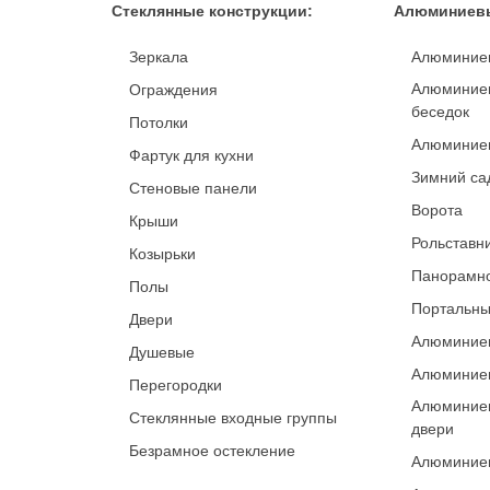
Стеклянные конструкции:
Алюминиевы
Зеркала
Алюминие
Алюминиев
Ограждения
беседок
Потолки
Алюминие
Фартук для кухни
Зимний са
Стеновые панели
Ворота
Крыши
Рольставн
Козырьки
Панорамно
Полы
Портальны
Двери
Алюминиев
Душевые
Алюминиев
Перегородки
Алюминие
Стеклянные входные группы
двери
Безрамное остекление
Алюминиев