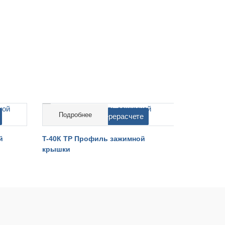
Подробнее
Подро
cтоимость на перерасчете
cтоимо
й
T-40К ТР Профиль зажимной
T-40К AL
крышки
крышки. Б