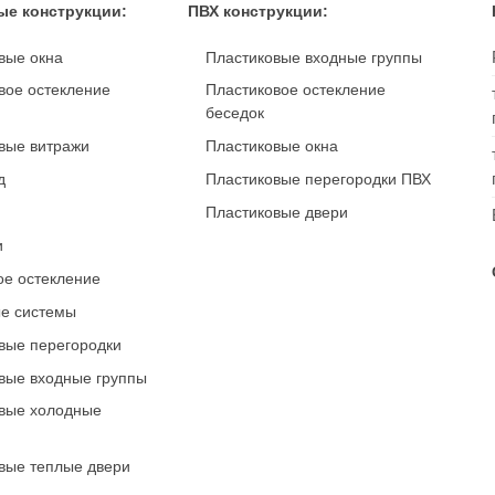
е конструкции:
ПВХ конструкции:
вые окна
Пластиковые входные группы
ое остекление
Пластиковое остекление
беседок
вые витражи
Пластиковые окна
д
Пластиковые перегородки ПВХ
Пластиковые двери
и
е остекление
е системы
ые перегородки
ые входные группы
вые холодные
ые теплые двери