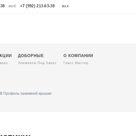
-38
моб.
+7 (992) 213-63-38
MAX
MAX
УКЦИИ
ДОБОРНЫЕ
О КОМПАНИИ
аказ:
Элементы Под Заказ:
Гласс Мастер
 B Профиль зажимной крышки