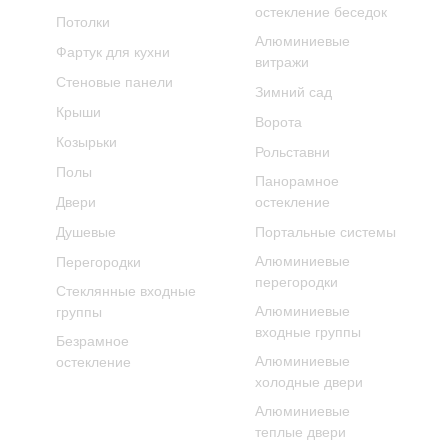
остекление беседок
Потолки
Алюминиевые
Фартук для кухни
витражи
Стеновые панели
Зимний сад
Крыши
Ворота
Козырьки
Рольставни
Полы
Панорамное
Двери
остекление
Душевые
Портальные системы
Алюминиевые
Перегородки
перегородки
Стеклянные входные
Алюминиевые
группы
входные группы
Безрамное
Алюминиевые
остекление
холодные двери
Алюминиевые
теплые двери