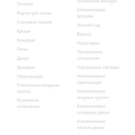
остекление беседок
Потолки
Алюминиевые
Фартук для кухни
витражи
Стеновые панели
Зимний сад
Крыши
Ворота
Козырьки
Рольставни
Полы
Панорамное
Двери
остекление
Душевые
Портальные системы
Алюминиевые
Перегородки
перегородки
Стеклянные входные
Алюминиевые
группы
входные группы
Безрамное
Алюминиевые
остекление
холодные двери
Алюминиевые
теплые двери