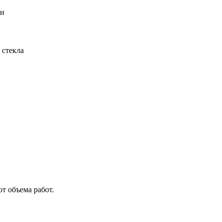
ии
 стекла
от объема работ.