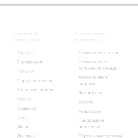
Стеклянные
Алюминиевые
конструкции:
конструкции:
Зеркала
Алюминиевые окна
Алюминиевое
Ограждения
остекление беседок
Потолки
Алюминиевые
Фартук для кухни
витражи
Стеновые панели
Зимний сад
Крыши
Ворота
Козырьки
Рольставни
Полы
Панорамное
Двери
остекление
Душевые
Портальные системы