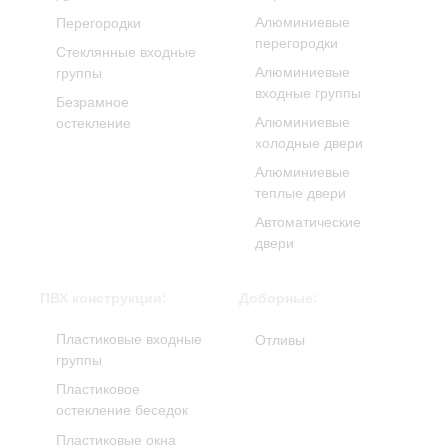
Алюминиевые
Перегородки
перегородки
Стеклянные входные
Алюминиевые
группы
входные группы
Безрамное
Алюминиевые
остекление
холодные двери
Алюминиевые
теплые двери
Автоматические
двери
ПВХ конструкции:
Доборные:
Пластиковые входные
Отливы
группы
Пластиковое
остекление беседок
Пластиковые окна