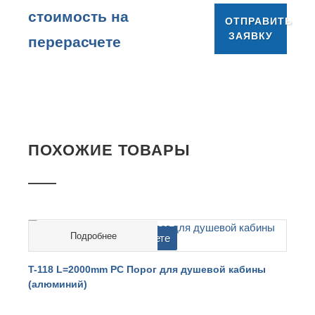
cтоимость на
ОТПРАВИТЬ
ЗАЯВКУ
перерасчете
ПОХОЖИЕ ТОВАРЫ
Подробнее
cтоимость на перерасчете
T-118 L=2000mm PC Порог для душевой кабины
T
(алюминий)
(