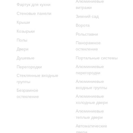
Алюминиевые
Фартук для кухни
витражи
Стеновые панели
Зимний сад
Крыши
Ворота
Козырьки
Рольставни
Полы
Панорамное
Двери
остекление
Душевые
Портальные системы
Алюминиевые
Перегородки
перегородки
Стеклянные входные
Алюминиевые
группы
входные группы
Безрамное
Алюминиевые
остекление
холодные двери
Алюминиевые
теплые двери
Автоматические
двери