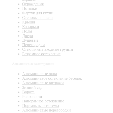
Ограждения
Потолки
Фартук для кухни
Стеновые панели
Крыши
Козырьки
Полы
Двери
Душевые
Перегородки
Стеклянные входные группы
Безрамное остекление
Алюминиевые конструкции:
Алюминиевые окна
Алюминиевое остекление беседок
Алюминиевые витражи
Зимний сад
Ворота
Рольставни
Панорамное остекление
Портальные системы
Алюминиевые перегородки