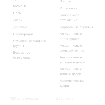
Ворота
Козырьки
Рольставни
Полы
Панорамное
Двери
остекление
Душевые
Портальные системы
Алюминиевые
Перегородки
перегородки
Стеклянные входные
Алюминиевые
группы
входные группы
Безрамное
Алюминиевые
остекление
холодные двери
Алюминиевые
теплые двери
Автоматические
двери
ПВХ конструкции:
Доборные: