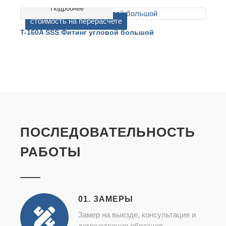
Подробнее
cтоимость на перерасчете
T-160A SSS Фитинг угловой большой
T
ПОСЛЕДОВАТЕЛЬНОСТЬ
РАБОТЫ
01. ЗАМЕРЫ
Замер на выезде, консультация и
демонстрация образцов