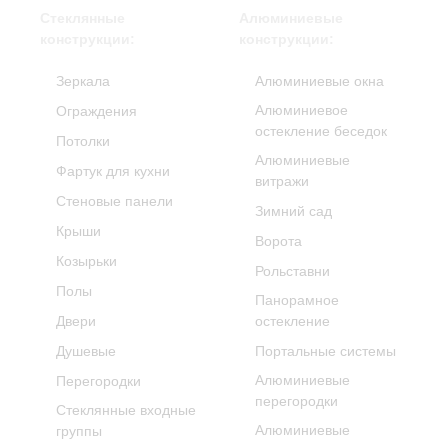
Стеклянные
Алюминиевые
конструкции:
конструкции:
Зеркала
Алюминиевые окна
Алюминиевое
Ограждения
остекление беседок
Потолки
Алюминиевые
Фартук для кухни
витражи
Стеновые панели
Зимний сад
Крыши
Ворота
Козырьки
Рольставни
Полы
Панорамное
Двери
остекление
Душевые
Портальные системы
Алюминиевые
Перегородки
перегородки
Стеклянные входные
Алюминиевые
группы