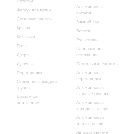
Потолки
Алюминиевые
Фартук для кухни
витражи
Стеновые панели
Зимний сад
Крыши
Ворота
Козырьки
Рольставни
Полы
Панорамное
Двери
остекление
Душевые
Портальные системы
Алюминиевые
Перегородки
перегородки
Стеклянные входные
Алюминиевые
группы
входные группы
Безрамное
Алюминиевые
остекление
холодные двери
Алюминиевые
теплые двери
Автоматические