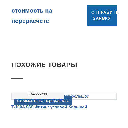
cтоимость на
ОТПРАВИТЬ
ЗАЯВКУ
перерасчете
ПОХОЖИЕ ТОВАРЫ
Подробнее
cтоимость на перерасчете
T-160A SSS Фитинг угловой большой
T