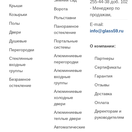
Зимний сад
255-44-38 доб. 102
Крыши
- Менеджер по
Ворота
Козырьки
продажам,
Рольставни
Полы
E-mail:
Панорамное
info@glass59.ru
Двери
остекление
Душевые
Портальные
О компании:
системы
Перегородки
Алюминиевые
Стеклянные
Партнеры
перегородки
входные
Сертификаты
Алюминиевые
группы
Гарантия
входные
Безрамное
группы
Отзывы
остекление
Алюминиевые
Доставка
холодные
Оплата
двери
Директорам и
Алюминиевые
руководителям
теплые двери
Автоматические