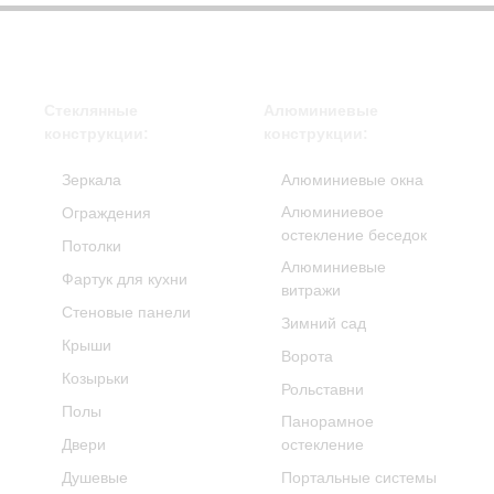
Стеклянные
Алюминиевые
конструкции:
конструкции:
Зеркала
Алюминиевые окна
Алюминиевое
Ограждения
остекление беседок
Потолки
Алюминиевые
Фартук для кухни
витражи
Стеновые панели
Зимний сад
Крыши
Ворота
Козырьки
Рольставни
Полы
Панорамное
Двери
остекление
Душевые
Портальные системы