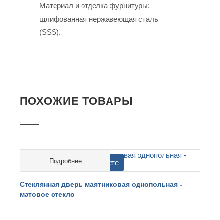
Материал и отделка фурнитуры:
шлифованная нержавеющая сталь
(SSS).
ПОХОЖИЕ ТОВАРЫ
Подробнее
cтоимость на перерасчете
Стеклянная дверь маятниковая однопольная -
С
матовое стекло
п