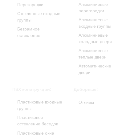
Алюминиевые
Перегородки
перегородки
Стеклянные входные
Алюминиевые
группы
входные группы
Безрамное
Алюминиевые
остекление
холодные двери
Алюминиевые
теплые двери
Автоматические
двери
ПВХ конструкции:
Доборные:
Пластиковые входные
Отливы
группы
Пластиковое
остекление беседок
Пластиковые окна