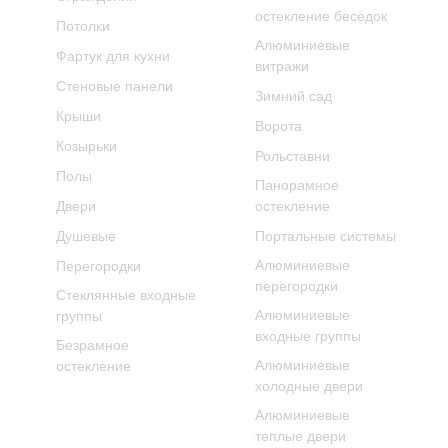
остекление беседок
Потолки
Алюминиевые
Фартук для кухни
витражи
Стеновые панели
Зимний сад
Крыши
Ворота
Козырьки
Рольставни
Полы
Панорамное
Двери
остекление
Душевые
Портальные системы
Алюминиевые
Перегородки
перегородки
Стеклянные входные
Алюминиевые
группы
входные группы
Безрамное
Алюминиевые
остекление
холодные двери
Алюминиевые
теплые двери