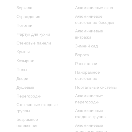
Зеркала
Алюминиевые окна
Алюминиевое
Ограждения
остекление беседок
Потолки
Алюминиевые
Фартук для кухни
витражи
Стеновые панели
Зимний сад
Крыши
Ворота
Козырьки
Рольставни
Полы
Панорамное
Двери
остекление
Душевые
Портальные системы
Алюминиевые
Перегородки
перегородки
Стеклянные входные
Алюминиевые
группы
входные группы
Безрамное
Алюминиевые
остекление
холодные двери