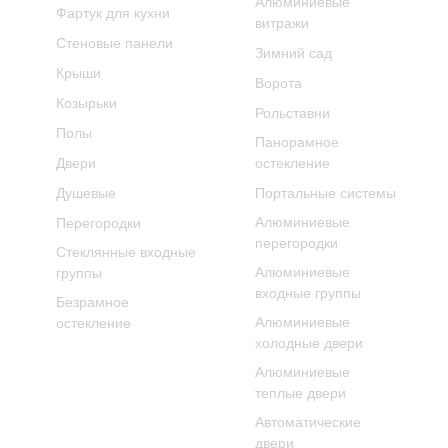
Алюминиевые
Фартук для кухни
витражи
Стеновые панели
Зимний сад
Крыши
Ворота
Козырьки
Рольставни
Полы
Панорамное
Двери
остекление
Душевые
Портальные системы
Алюминиевые
Перегородки
перегородки
Стеклянные входные
Алюминиевые
группы
входные группы
Безрамное
Алюминиевые
остекление
холодные двери
Алюминиевые
теплые двери
Автоматические
двери