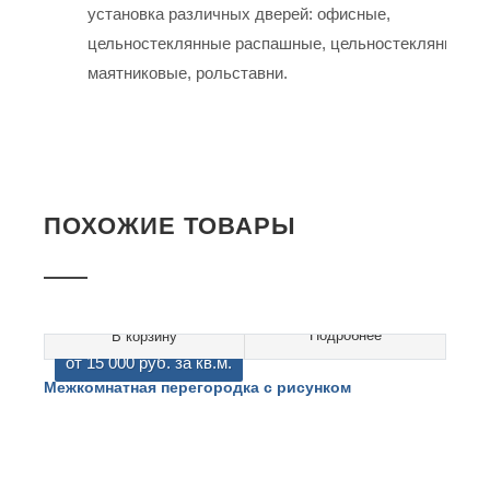
установка различных дверей: офисные,
цельностеклянные распашные, цельностеклянные
маятниковые, рольставни.
ПОХОЖИЕ ТОВАРЫ
Подробнее
В корзину
от 15 000 руб. за кв.м.
Межкомнатная перегородка с рисунком
С