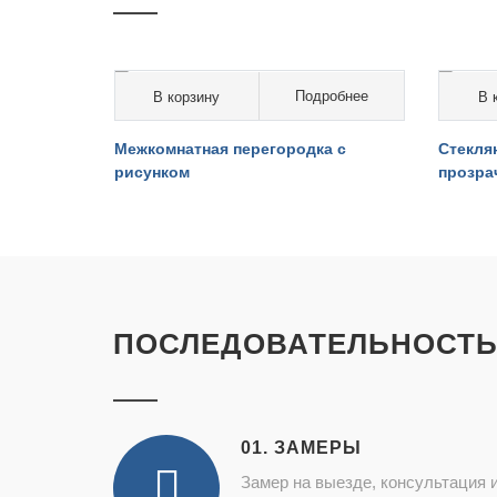
робнее
Подробнее
В корзину
В 
от 15 000 руб. за кв.м.
от 11
а из
Межкомнатная перегородка с
Стекля
рисунком
прозра
ПОСЛЕДОВАТЕЛЬНОСТЬ
01. ЗАМЕРЫ
Замер на выезде, консультация 