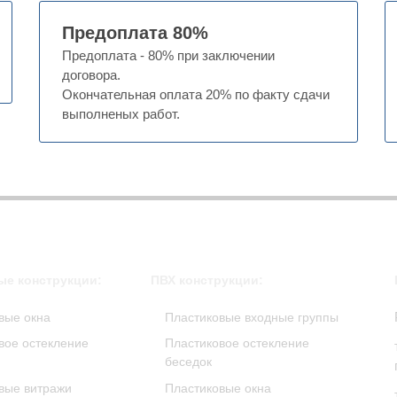
Предоплата 80%
Предоплата - 80% при заключении
договора.
Окончательная оплата 20% по факту сдачи
выполненых работ.
е конструкции:
ПВХ конструкции:
вые окна
Пластиковые входные группы
ое остекление
Пластиковое остекление
беседок
вые витражи
Пластиковые окна