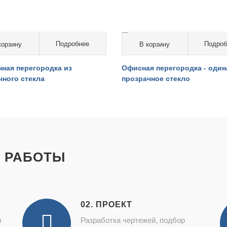
Подробнее
Подроб
корзину
В корзину
 000 руб. за кв.м.
от 15 000 руб. за кв.м.
нная перегородка из
Офисная перегородка - один
чного стекла
прозрачное стекло
 РАБОТЫ
02. ПРОЕКТ
и
Разработка чертежей, подбор