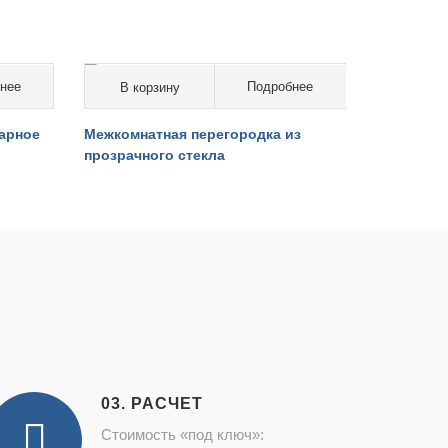
нее
Подробнее
В корзину
В кор
от 11 000 руб. за кв.м.
от 14 0
арное
Межкомнатная перегородка из
Стеклянна
прозрачного стекла
матового 
03. РАСЧЕТ
Стоимость «под ключ»: