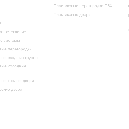
д
Пластиковые перегородки ПВХ
Пластиковые двери
и
е остекление
е системы
ые перегородки
ые входные группы
вые холодные
ые теплые двери
еские двери