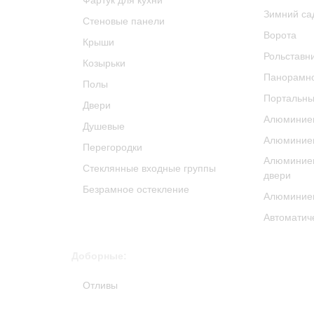
Фартук для кухни
Зимний са
Стеновые панели
Ворота
Крыши
Рольставн
Козырьки
Панорамно
Полы
Портальны
Двери
Алюминиев
Душевые
Алюминиев
Перегородки
Алюминие
Стеклянные входные группы
двери
Безрамное остекление
Алюминиев
Автоматич
Доборные:
Отливы