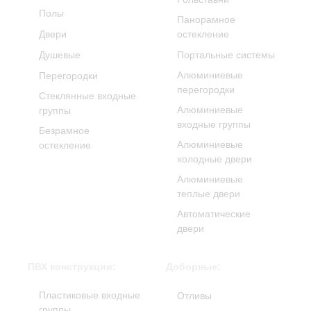
Полы
Панорамное
Двери
остекление
Душевые
Портальные системы
Алюминиевые
Перегородки
перегородки
Стеклянные входные
Алюминиевые
группы
входные группы
Безрамное
Алюминиевые
остекление
холодные двери
Алюминиевые
теплые двери
Автоматические
двери
ПВХ конструкции:
Доборные:
Пластиковые входные
Отливы
группы