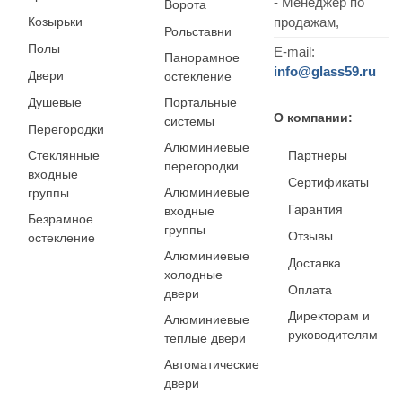
- Менеджер по
Ворота
Козырьки
продажам,
Рольставни
Полы
E-mail:
Панорамное
info@glass59.ru
Двери
остекление
Душевые
Портальные
О компании:
системы
Перегородки
Алюминиевые
Стеклянные
Партнеры
перегородки
входные
Сертификаты
Алюминиевые
группы
Гарантия
входные
Безрамное
группы
Отзывы
остекление
Алюминиевые
Доставка
холодные
Оплата
двери
Директорам и
Алюминиевые
руководителям
теплые двери
Автоматические
двери