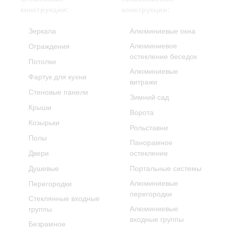
конструкции:
конструкции:
Зеркала
Алюминиевые окна
Алюминиевое
Ограждения
остекление беседок
Потолки
Алюминиевые
Фартук для кухни
витражи
Стеновые панели
Зимний сад
Крыши
Ворота
Козырьки
Рольставни
Полы
Панорамное
Двери
остекление
Душевые
Портальные системы
Алюминиевые
Перегородки
перегородки
Стеклянные входные
Алюминиевые
группы
входные группы
Безрамное